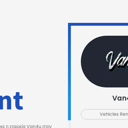
nt
Van
Vehicles Re
κε η εταιρεία Van4u στον