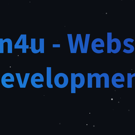
n4u - Webs
evelopme