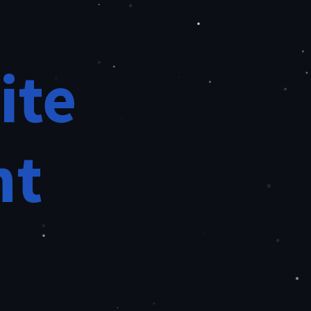
ite
nt